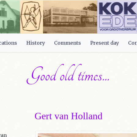
cations
History
Comments
Present day
Con
Good old times...
Gert van Holland
van