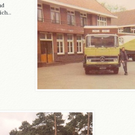
nd
zich…