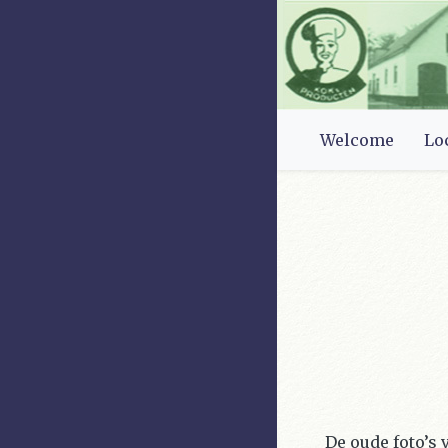
Welcome
Lo
De oude foto’s 